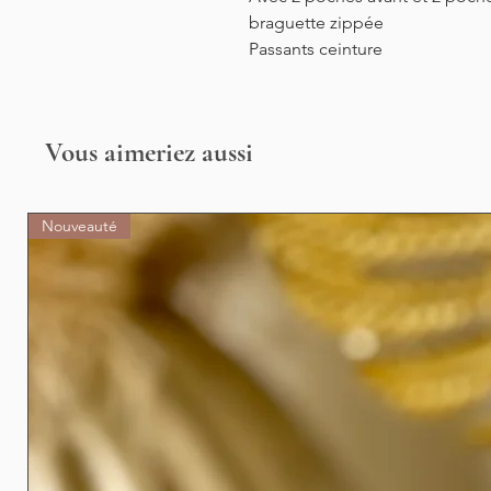
braguette zippée
Passants ceinture
Vous aimeriez aussi
Nouveauté