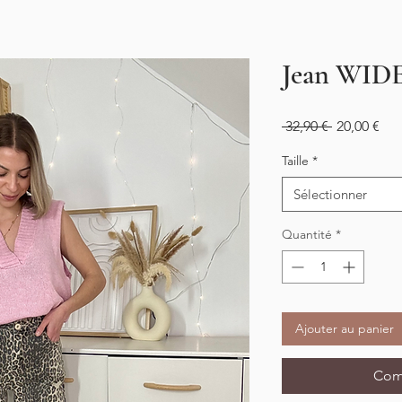
Jean WIDE
Prix
Prix
 32,90 € 
20,00 €
original
pro
Taille
*
Sélectionner
Quantité
*
Ajouter au panier
Com