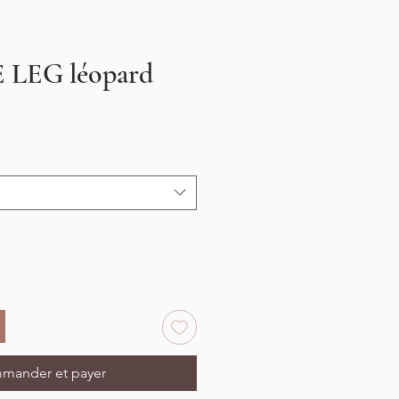
 LEG léopard
motionnel
mander et payer