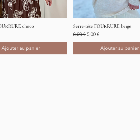
 FOURRURE choco
Aperçu rapide
Serre-tête FOURRURE beige
Aperçu rapide
l
promotionnel
Prix original
Prix promotionnel
€
8,00 €
5,00 €
Ajouter au panier
Ajouter au panier