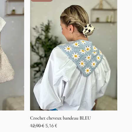
Crochet cheveux bandeau BLEU
Aperçu rapide
Prix original
Prix promotionnel
12,90 €
5,16 €