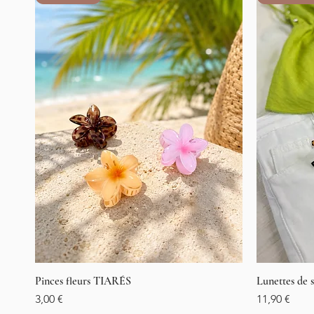
Pinces fleurs TIARÉS
Aperçu rapide
Lunettes de
Prix
Prix
3,00 €
11,90 €