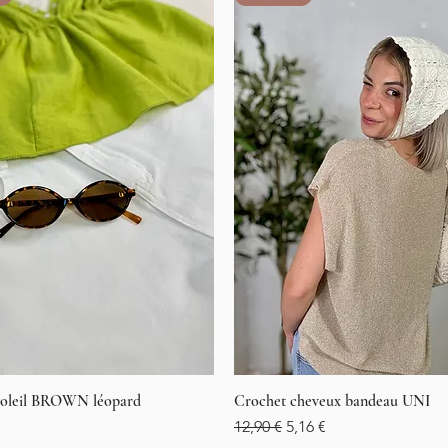
 soleil BROWN léopard
Aperçu rapide
Crochet cheveux bandeau UNI
Aperçu rapide
Prix original
Prix promotionnel
12,90 €
5,16 €