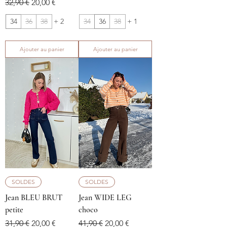
Prix original
Prix promotionnel
32,90 €
20,00 €
34
36
38
+ 2
34
36
38
+ 1
Ajouter au panier
Ajouter au panier
SOLDES
SOLDES
Jean BLEU BRUT
Jean WIDE LEG
petite
choco
Prix original
Prix promotionnel
Prix original
Prix promotionnel
31,90 €
20,00 €
41,90 €
20,00 €