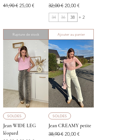
Prix original
Prix promotionnel
Prix original
Prix promotionnel
41,90 €
25,00 €
32,00 €
20,00 €
34
36
38
+ 2
Rupture de stock
Ajouter au panier
SOLDES
SOLDES
Jean WIDE LEG
Jean CREAMY petite
léopard
Prix original
Prix promotionnel
38,90 €
20,00 €