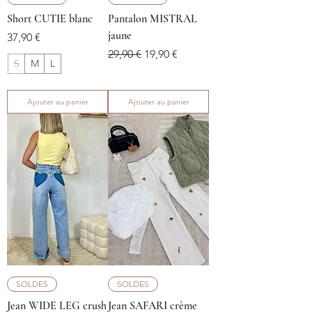
Short CUTIE blanc
Pantalon MISTRAL
jaune
Prix
37,90 €
Prix original
Prix promotionnel
29,90 €
19,90 €
S
M
L
Ajouter au panier
Ajouter au panier
SOLDES
SOLDES
Jean WIDE LEG crush
Jean SAFARI crème