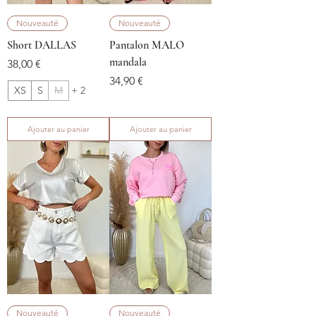
Nouveauté
Nouveauté
Short DALLAS
Pantalon MALO
mandala
Prix
38,00 €
Prix
34,90 €
XS
S
M
+ 2
Ajouter au panier
Ajouter au panier
Nouveauté
Nouveauté