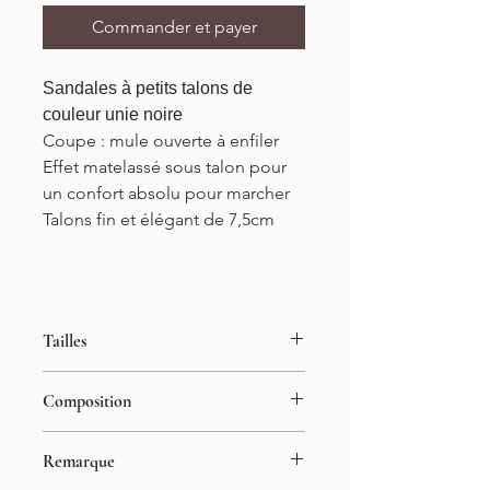
Commander et payer
Sandales à petits talons de
couleur unie noire
Coupe : mule ouverte à enfiler
Effet matelassé sous talon pour
un confort absolu pour
marcher
Talons fin et élégant de 7,5cm
Tailles
Du 36 au 41
Composition
Hauteur talons : 7,5cm
100% cuir synthétique
Remarque