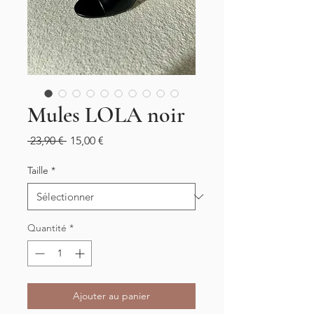
Mules LOLA noir
Prix
Prix
 23,90 € 
15,00 €
original
promotionnel
Taille
*
Quantité
*
Ajouter au panier