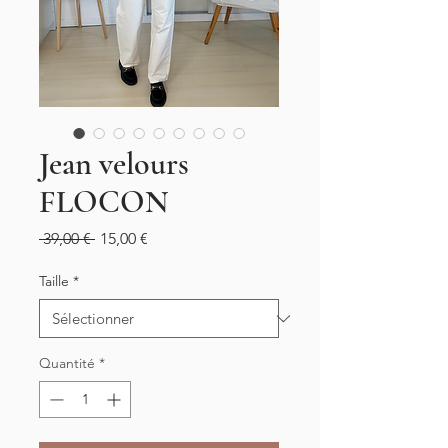
Jean velours
FLOCON
Prix
Prix
 39,00 € 
15,00 €
original
promotionnel
Taille
*
Quantité
*