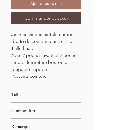
Ajouter au panier
Commander et payer
Jean en velours côtelé coupe
droite de couleur blanc cassé
Taille haute
Avec 2 poches avant et 2 poches
arrière, fermeture bouton et
braguette zippée
Passants ceinture
Taille
34 au 42
Composition
Longueur : 98cm
97% coton
Remarque
3% elasthanne