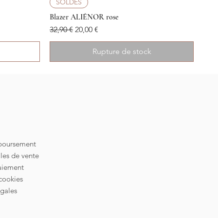
Aperçu rapide
SOLDES
Blazer ALIÉNOR rose
Prix original
Prix promotionnel
32,90 €
20,00 €
Rupture de stock
mboursement
les de vente
aiement
cookies
gales