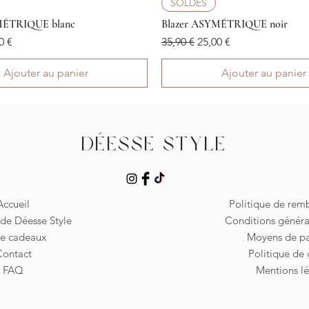
Aperçu rapide
Aperçu rapide
SOLDES
MÉTRIQUE blanc
Blazer ASYMÉTRIQUE noir
l
 promotionnel
Prix original
Prix promotionnel
0 €
35,90 €
25,00 €
Ajouter au panier
Ajouter au panier
Déesse Style
Accueil
Politique de re
de Déesse Style
Conditions généra
te cadeaux
Moyens de p
Contact
Politique de 
FAQ
Mentions lé