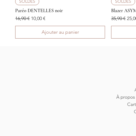
Aperçu rapide
SOLDES
SOLDES
Paréo DENTELLES noir
Blazer ASY
Prix original
Prix promotionnel
Prix origina
Prix
16,90 €
10,00 €
35,90 €
25,0
Ajouter au panier
À propos 
Car