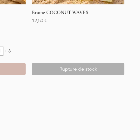
Brume COCONUT WAVES
Aperçu rapide
Prix
12,50 €
l
+ 8
Rupture de stock