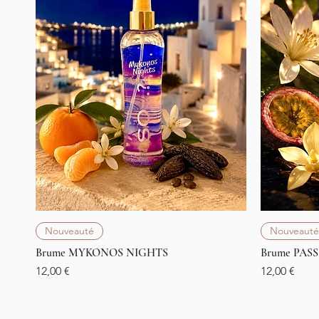
Aperçu rapide
Nouveauté
Nouveauté
Brume MYKONOS NIGHTS
Brume PAS
Prix
Prix
12,00 €
12,00 €