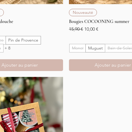
Aperçu rapide
Aperçu rapide
Nouveauté
 douche
Bougies COCOONING summer
Prix original
Prix promotionnel
15,90 €
10,00 €
co
Pin de Provence
h
+ 8
Monoï
Muguet
Bain de Solei
Ajouter au panier
Ajouter au panier