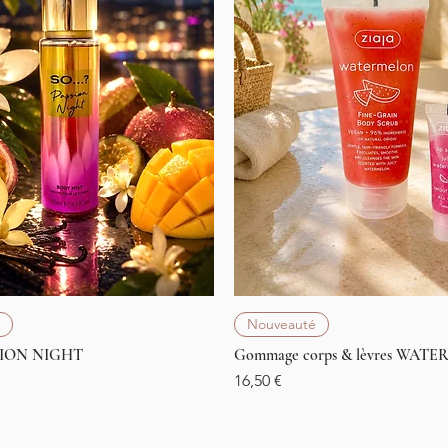
Aperçu rapide
Aperçu rapide
Nouveauté
SION NIGHT
Gommage corps & lèvres WAT
Prix
16,50 €