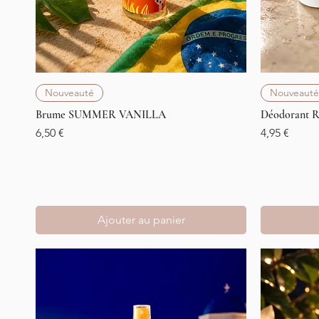
Aperçu rapide
Nouveauté
Nouveauté
Brume SUMMER VANILLA
Déodorant 
Prix
Prix
6,50 €
4,95 €
Ajouter au panier