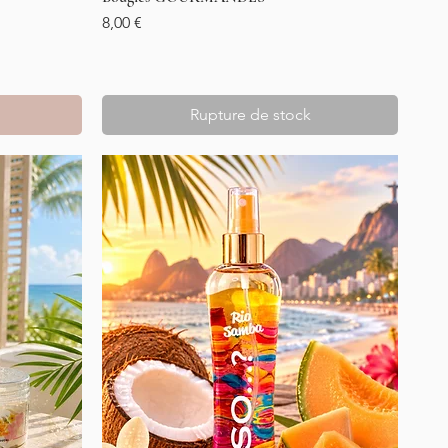
Prix
8,00 €
Rupture de stock