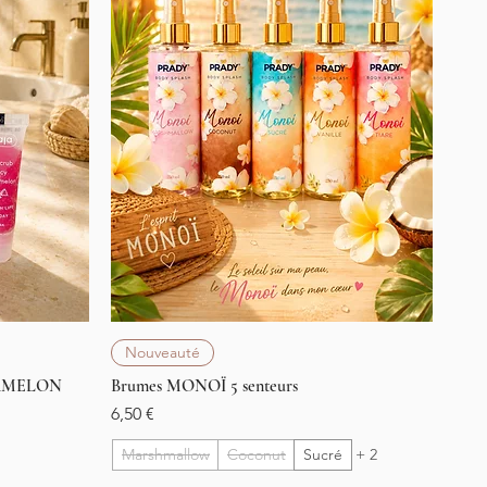
Aperçu rapide
Nouveauté
ERMELON
Brumes MONOÏ 5 senteurs
Prix
6,50 €
Marshmallow
Coconut
Sucré
+ 2