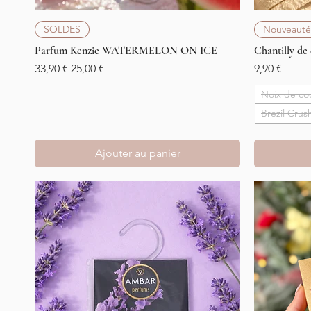
Aperçu rapide
SOLDES
Nouveauté
Parfum Kenzie WATERMELON ON ICE
Chantilly de
Prix original
Prix promotionnel
Prix
33,90 €
25,00 €
9,90 €
Noix de co
Brezil Crus
Ajouter au panier