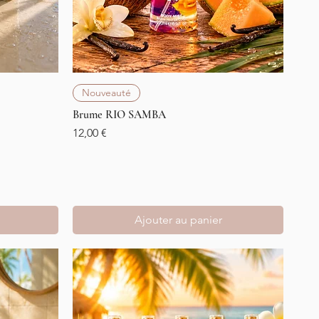
Aperçu rapide
Nouveauté
Brume RIO SAMBA
Prix
12,00 €
Ajouter au panier