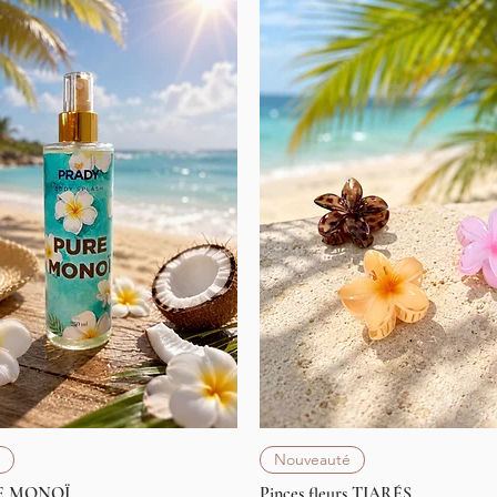
Aperçu rapide
Aperçu rapide
Nouveauté
E MONOÏ
Pinces fleurs TIARÉS