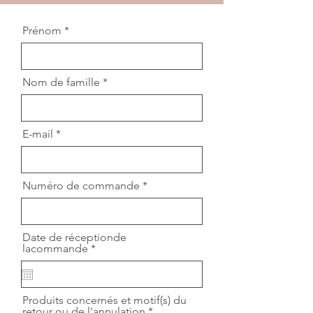
Prénom
Nom de famille
E-mail
Numéro de commande
Date de réceptionde
r
lacommande
*
e
q
u
i
Produits concernés et motif(s) du
r
retour ou de l'annulation