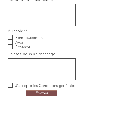
e
d
O
Au choix :
*
b
Remboursement
l
Avoir
i
g
Échange
a
Laissez-nous un message
t
o
i
r
e
J’accepte les Conditions générales
Envoyer