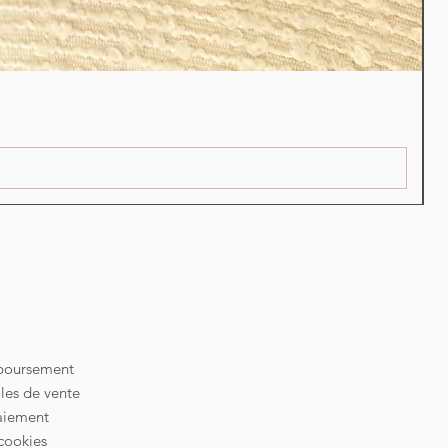
S
P
2
mboursement
les de vente
aiement
cookies