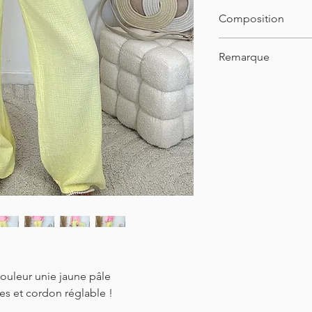
Taille unique
Composition
32-44
Longueur : 108 cm
100% coton
Remarque
Le mannequin porte 
mesure 1m55
ouleur unie jaune pâle
hes et cordon réglable !