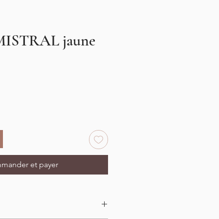
 MISTRAL jaune
motionnel
mander et payer