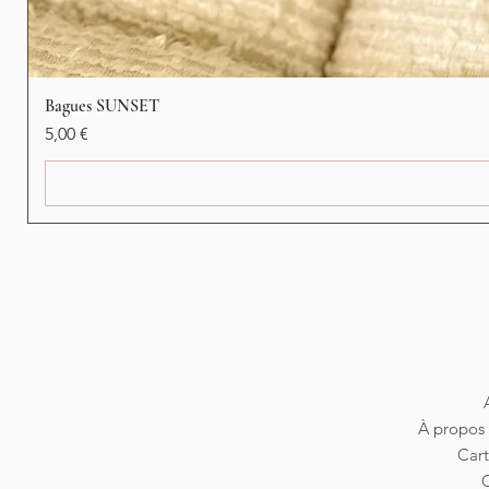
Bagues SUNSET
Prix
5,00 €
À propos 
Car