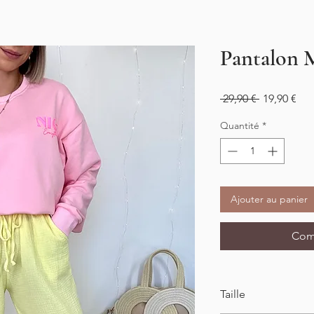
Pantalon
Prix
Prix
 29,90 € 
19,90 €
original
pro
Quantité
*
Ajouter au panier
Com
Taille