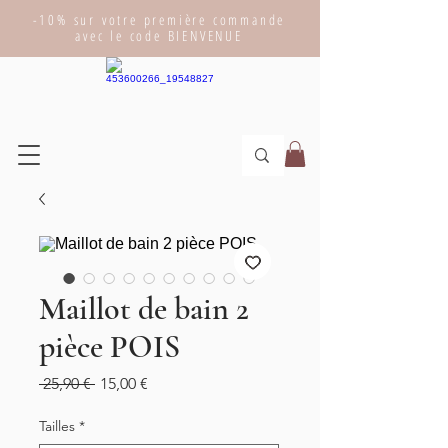
-10% sur votre première commande
avec le code BIENVENUE
Maillot de bain 2
pièce POIS
Prix
Prix
 25,90 € 
15,00 €
original
promotionnel
Tailles
*