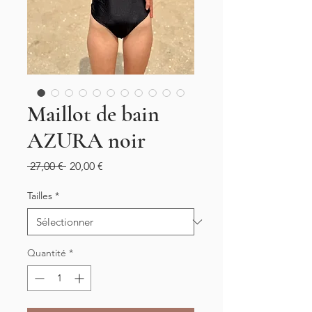
Maillot de bain
AZURA noir
Prix
Prix
 27,00 € 
20,00 €
original
promotionnel
Tailles
*
Quantité
*