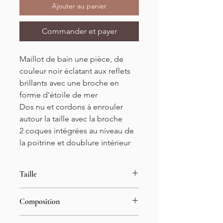
Ajouter au panier
Commander et payer
Maillot de bain une pièce, de
couleur noir éclatant aux reflets
brillants avec une broche en
forme d'étoile de mer
Dos nu et cordons à enrouler
autour la taille avec la broche
2 coques intégrées au niveau de
la poitrine et doublure intérieur
Taille
Tailles S/M/L/XL
Composition
34-42
Longueur : 68cm
82% nylon