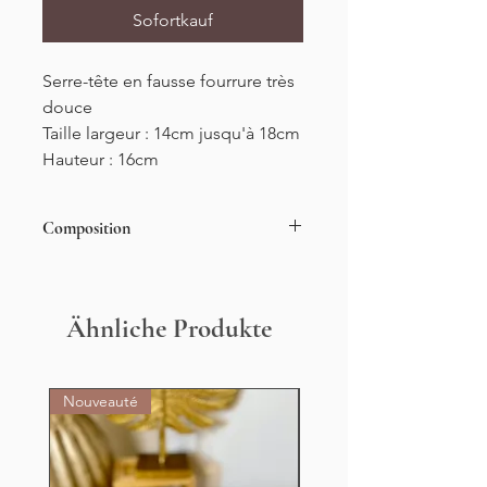
Sofortkauf
Serre-tête en fausse fourrure très
douce
Taille largeur : 14cm jusqu'à 18cm
Hauteur : 16cm
Composition
100% POLYESTER
Ähnliche Produkte
Nouveauté
Nouveauté