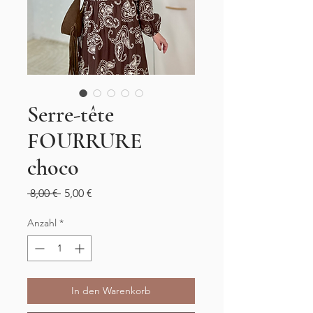
Serre-tête
FOURRURE
choco
Standardpreis
Sale-
 8,00 € 
5,00 €
Preis
Anzahl
*
In den Warenkorb