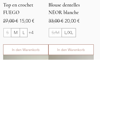
Top en crochet
Blouse dentelles
FUEGO
NÉOR blanche
Standardpreis
Sale-Preis
Standardpreis
Sale-Preis
27,00 €
15,00 €
33,00 €
20,00 €
S
M
L
+4
S/M
L/XL
In den Warenkorb
In den Warenkorb
SOLDES
SOLDES
Blouse dentelles
Top CORALIE noir