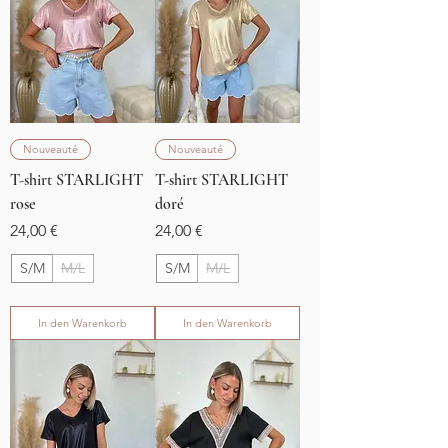
Nouveauté
Nouveauté
T-shirt STARLIGHT
T-shirt STARLIGHT
rose
doré
Preis
Preis
24,00 €
24,00 €
S/M
M/L
S/M
M/L
In den Warenkorb
In den Warenkorb