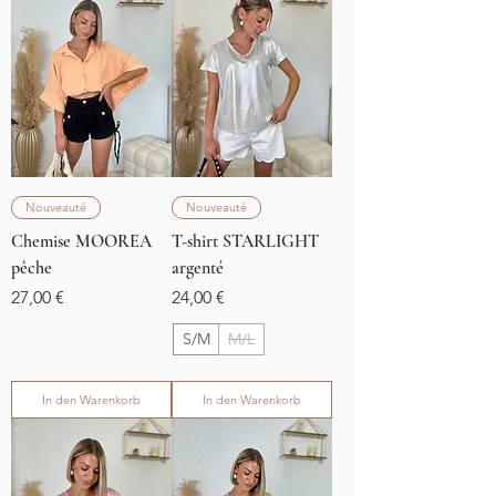
Nouveauté
Nouveauté
Chemise MOOREA
T-shirt STARLIGHT
pêche
argenté
Preis
Preis
27,00 €
24,00 €
S/M
M/L
In den Warenkorb
In den Warenkorb