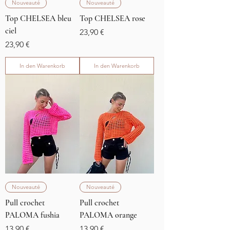
Nouveauté
Nouveauté
Top CHELSEA bleu
Top CHELSEA rose
ciel
Preis
23,90 €
Preis
23,90 €
In den Warenkorb
In den Warenkorb
Nouveauté
Nouveauté
Pull crochet
Pull crochet
PALOMA fushia
PALOMA orange
Preis
Preis
13,90 €
13,90 €