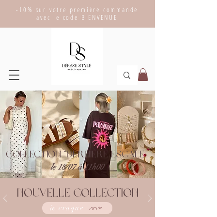
-10% sur votre première commande
avec le code BIENVENUE
collection "dernière escale"
le 18/07 à 11h00
Nouvelle collection
je craque