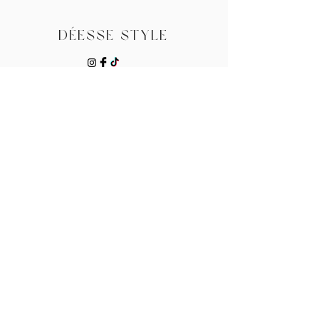
Déesse Style
Accueil
À propos de Déesse Style
Carte cadeaux
Contact
FAQ
Politique de remboursement
Conditions générales de vente
Moyens de paiement
Politique de cookies
Mentions légales