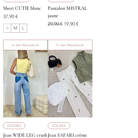
Short CUTIE blanc
Pantalon MISTRAL
jaune
Preis
37,90 €
Standardpreis
Sale-Preis
29,90 €
19,90 €
S
M
L
In den Warenkorb
In den Warenkorb
SOLDES
SOLDES
Jean WIDE LEG crush
Jean SAFARI crème