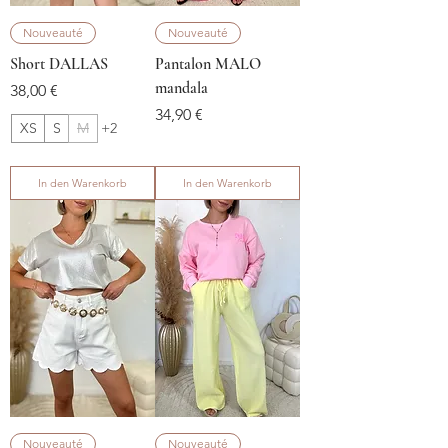
Nouveauté
Nouveauté
Short DALLAS
Pantalon MALO
mandala
Preis
38,00 €
Preis
34,90 €
XS
S
M
+2
In den Warenkorb
In den Warenkorb
Nouveauté
Nouveauté