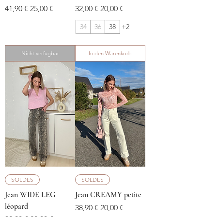
Standardpreis
Sale-Preis
Standardpreis
Sale-Preis
41,90 €
25,00 €
32,00 €
20,00 €
34
36
38
+2
Nicht verfügbar
In den Warenkorb
SOLDES
SOLDES
Jean WIDE LEG
Jean CREAMY petite
léopard
Standardpreis
Sale-Preis
38,90 €
20,00 €