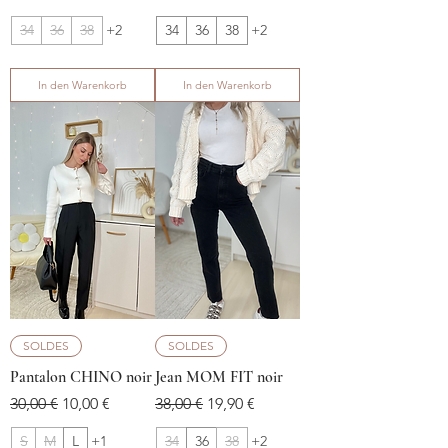
34
36
38
+2
34
36
38
+2
In den Warenkorb
In den Warenkorb
SOLDES
SOLDES
Pantalon CHINO noir
Jean MOM FIT noir
Standardpreis
Sale-Preis
Standardpreis
Sale-Preis
30,00 €
10,00 €
38,00 €
19,90 €
S
M
L
+1
34
36
38
+2