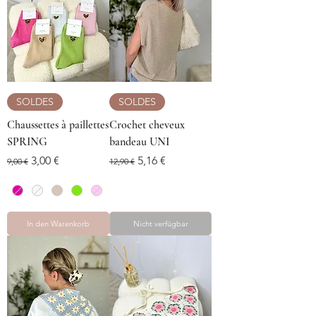
SOLDES
SOLDES
Chaussettes à paillettes
Crochet cheveux
SPRING
bandeau UNI
Standardpreis
Sale-Preis
Standardpreis
Sale-Preis
3,00 €
5,16 €
9,00 €
12,90 €
In den Warenkorb
Nicht verfügbar