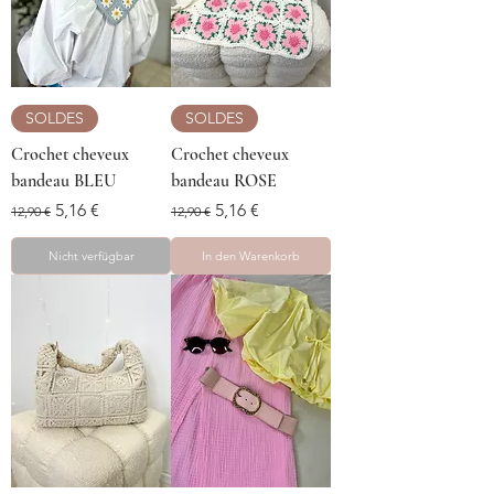
SOLDES
SOLDES
Crochet cheveux
Crochet cheveux
bandeau BLEU
bandeau ROSE
Standardpreis
Sale-Preis
Standardpreis
Sale-Preis
5,16 €
5,16 €
12,90 €
12,90 €
Nicht verfügbar
In den Warenkorb