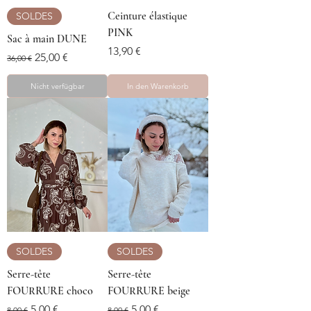
Ceinture élastique
SOLDES
PINK
Sac à main DUNE
Preis
13,90 €
Standardpreis
Sale-Preis
25,00 €
36,00 €
Nicht verfügbar
In den Warenkorb
SOLDES
SOLDES
Serre-tête
Serre-tête
FOURRURE choco
FOURRURE beige
Standardpreis
Sale-Preis
Standardpreis
Sale-Preis
5,00 €
5,00 €
8,00 €
8,00 €