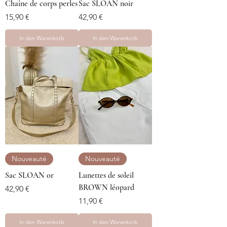
Chaîne de corps perles
Sac SLOAN noir
Preis
Preis
15,90 €
42,90 €
In den Warenkorb
In den Warenkorb
Nouveauté
Nouveauté
Sac SLOAN or
Lunettes de soleil
BROWN léopard
Preis
42,90 €
Preis
11,90 €
In den Warenkorb
In den Warenkorb