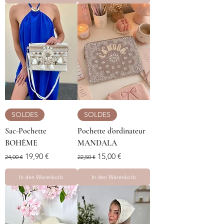
SOLDES
SOLDES
Sac-Pochette
Pochette d'ordinateur
BOHÈME
MANDALA
Standardpreis
Sale-Preis
Standardpreis
Sale-Preis
19,90 €
15,00 €
24,00 €
22,50 €
In den Warenkorb
In den Warenkorb