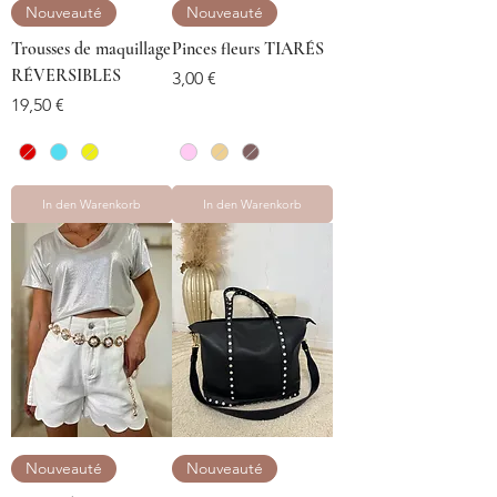
Nouveauté
Nouveauté
Trousses de maquillage
Pinces fleurs TIARÉS
RÉVERSIBLES
Preis
3,00 €
Preis
19,50 €
In den Warenkorb
In den Warenkorb
Nouveauté
Nouveauté