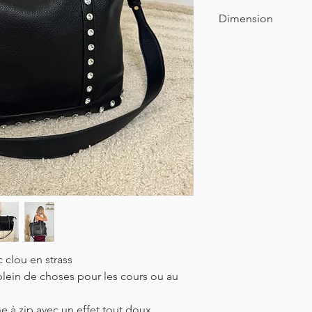
100% Synthétique
Dimension
Largueur : 50cm
Hauteur : 35cm
Profondeur : 16cm
 clou en strass
plein de choses pour les cours ou au
he à zip avec un effet tout doux