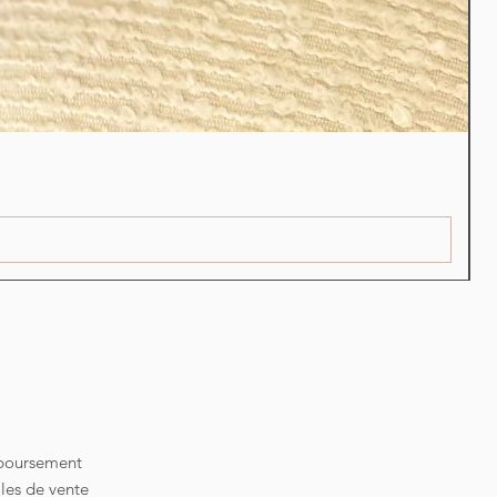
S
P
2
mboursement
les de vente