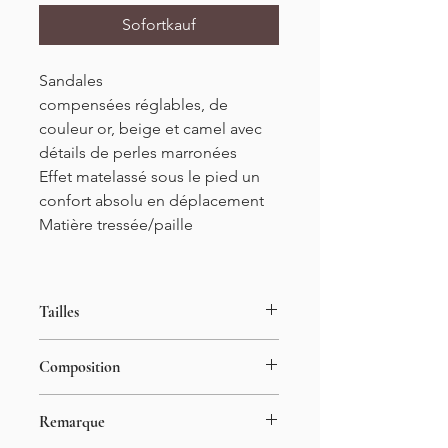
Sofortkauf
Sandales
compensées
réglables,
de
couleur or, beige et camel
avec
détails de perles
marronées
Effet matelassé sous le pied un
confort absolu en déplacement
Matière tressée/paille
Tailles
Du 36 au 41
Composition
100% synthétique
Remarque