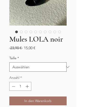
Mules LOLA noir
Standardpreis
Sale-
 23,90 € 
15,00 €
Preis
Taille
*
Anzahl
*
In den Warenkorb