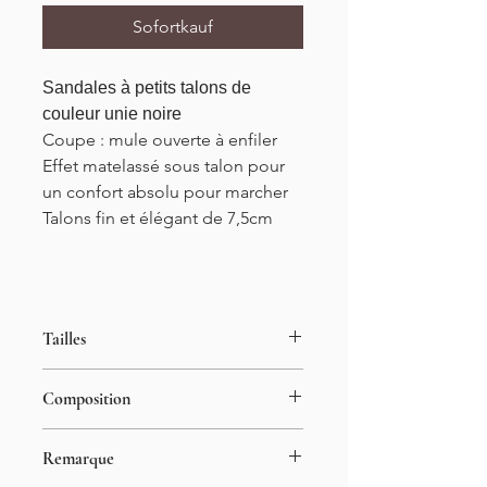
Sofortkauf
Sandales à petits talons de
couleur unie noire
Coupe : mule ouverte à enfiler
Effet matelassé sous talon pour
un confort absolu pour
marcher
Talons fin et élégant de 7,5cm
Tailles
Du 36 au 41
Composition
Hauteur talons : 7,5cm
100% cuir synthétique
Remarque