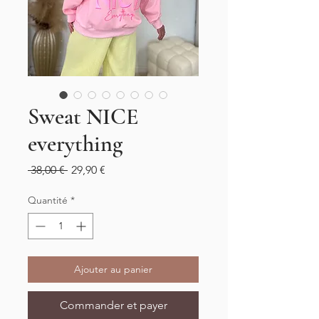
Sweat NICE
everything
Prix
Prix
 38,00 € 
29,90 €
original
promotionnel
Quantité
*
Ajouter au panier
Commander et payer