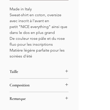
Made in Italy
Sweat-shirt en coton, oversize
avec inscrit à l'avant en
petit "NICE everything" ainsi que
dans le dos en plus grand
De couleur rose pâle et du rose
fluo pour les inscriptions
Matière légère parfaite pour les
soirées d'été
Taille
Taille unique
Composition
34-46
Longueur : 64cm
80% coton
Remarque
20% polyester
Le mannequin porte généralement