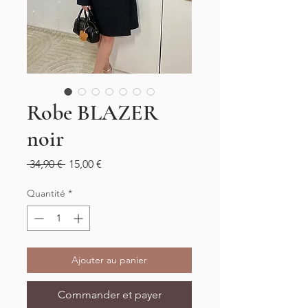
Robe BLAZER
noir
Prix
Prix
 34,90 € 
15,00 €
original
promotionnel
Quantité
*
Ajouter au panier
Commander et payer