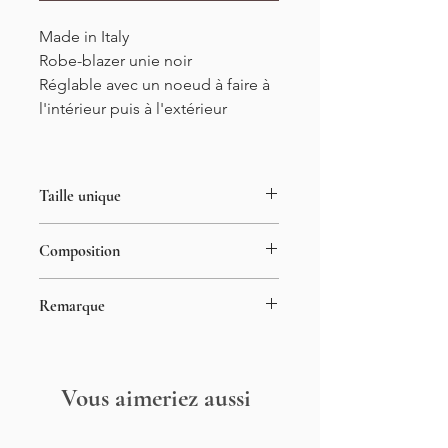
Made in Italy
Robe-blazer unie noir
Réglable avec un noeud à faire à
l'intérieur puis à l'extérieur
Taille unique
34-44
Composition
Longueur : 89cm
100% Polyester
Remarque
Le mannequin met généralement du
S et mesure 1m55
Vous aimeriez aussi