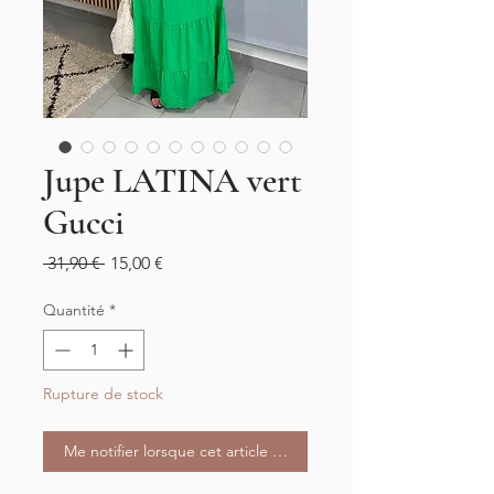
Jupe LATINA vert
Gucci
Prix
Prix
 31,90 € 
15,00 €
original
promotionnel
Quantité
*
Rupture de stock
Me notifier lorsque cet article est disponible