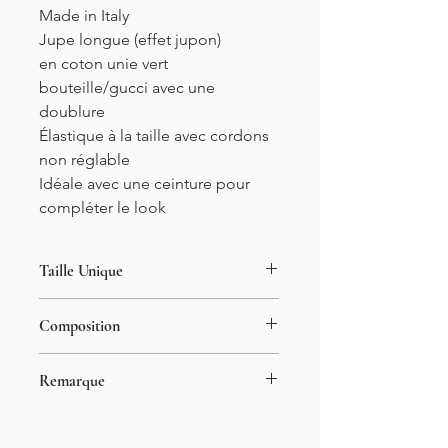
Made in Italy
Jupe
longue
(effet jupon)
en coton unie
vert
bouteille/gucci
avec une
doublure
Élastique à la taille avec cordons
non réglable
Idéale avec une ceinture pour
compléter le look
Taille Unique
34-42
Composition
Longueur : 96cm
95% coton
Remarque
5% élasthanne
Le mannequin porte généralement
du XS/S et mesure 1m55