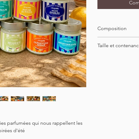
Com
Composition
100% cire végétale
Taille et contenan
180g
23,5cm de diamètre
ies parfumées qui nous rappellent les
oirées d'été