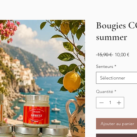
Bougies
summer
Prix
Prix
 15,90 € 
10,00 €
original
pro
Senteurs
*
Sélectionner
Quantité
*
Ajouter au panier