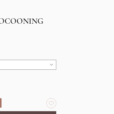
 COCOONING
motionnel