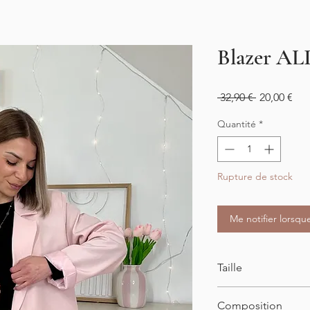
Blazer A
Prix
Prix
 32,90 € 
20,00 €
original
pro
Quantité
*
Rupture de stock
Me notifier lorsque
Taille
Taille unique
Composition
34-46