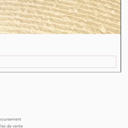
S
P
2
mboursement
les de vente