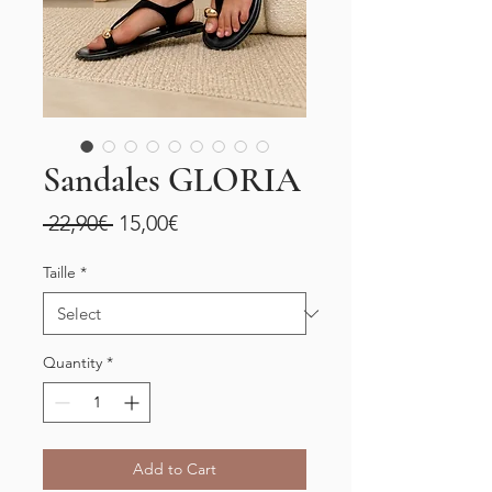
Sandales GLORIA
Regular
Sale
 22,90€ 
15,00€
Price
Price
Taille
*
Quantity
*
Add to Cart