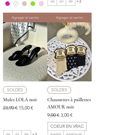
36
37
38
+3
Agregar al carrito
Agregar al carrito
SOLDES
SOLDES
Mules LOLA noir
Chaussettes à paillettes
AMOUR noir
Precio
Precio de oferta
23,90 €
15,00 €
Precio
Precio de oferta
9,00 €
3,00 €
COEUR EN VRAC
36
37
38
+3
BABE
AMOUR