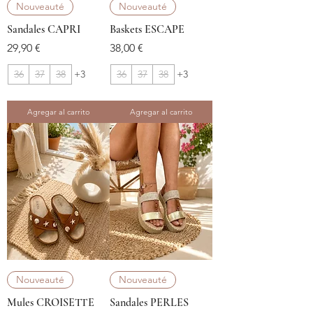
Nouveauté
Nouveauté
Sandales CAPRI
Baskets ESCAPE
Precio
Precio
29,90 €
38,00 €
36
37
38
+3
36
37
38
+3
Agregar al carrito
Agregar al carrito
Nouveauté
Nouveauté
Mules CROISETTE
Sandales PERLES