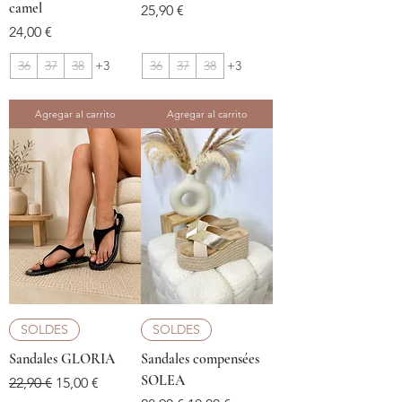
camel
Precio
25,90 €
Precio
24,00 €
36
37
38
+3
36
37
38
+3
Agregar al carrito
Agregar al carrito
SOLDES
SOLDES
Sandales GLORIA
Sandales compensées
SOLEA
Precio
Precio de oferta
22,90 €
15,00 €