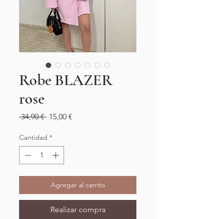
Robe BLAZER
rose
Precio
Precio
 34,90 € 
15,00 €
de
oferta
Cantidad
*
Agregar al carrito
Realizar compra