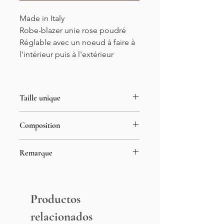
Made in Italy
Robe-blazer unie rose poudré
Réglable avec un noeud à faire à
l'intérieur puis à l'extérieur
Taille unique
34-44
Composition
Longueur : 89cm
100% Polyester
Remarque
Le mannequin met généralement du
S et mesure 1m55
Productos
relacionados