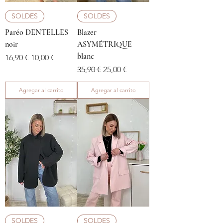
SOLDES
SOLDES
Paréo DENTELLES
Blazer
noir
ASYMÉTRIQUE
blanc
Precio
Precio de oferta
16,90 €
10,00 €
Precio
Precio de oferta
35,90 €
25,00 €
Agregar al carrito
Agregar al carrito
SOLDES
SOLDES