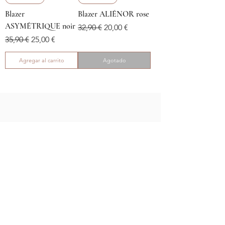
Blazer
Blazer ALIÉNOR rose
ASYMÉTRIQUE noir
Precio
Precio de oferta
32,90 €
20,00 €
Precio
Precio de oferta
35,90 €
25,00 €
Agregar al carrito
Agotado
Déesse Style
Accueil