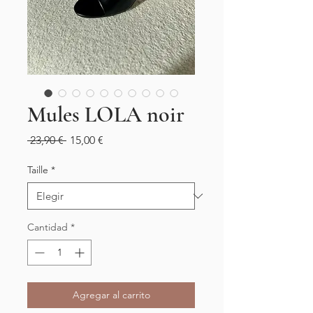
Mules LOLA noir
Precio
Precio
 23,90 € 
15,00 €
de
oferta
Taille
*
Cantidad
*
Agregar al carrito