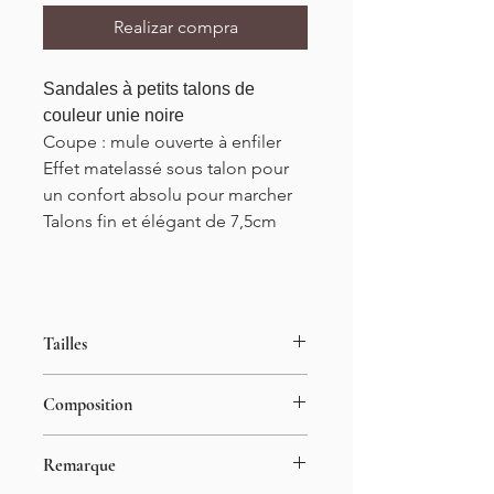
Realizar compra
Sandales à petits talons de
couleur unie noire
Coupe : mule ouverte à enfiler
Effet matelassé sous talon pour
un confort absolu pour
marcher
Talons fin et élégant de 7,5cm
Tailles
Du 36 au 41
Composition
Hauteur talons : 7,5cm
100% cuir synthétique
Remarque