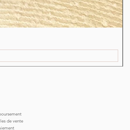
S
P
2
mboursement
les de vente
aiement