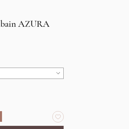
e bain AZURA
cio
rta