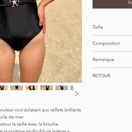
R
Taille
Tailles S/M/L/XL
Composition
34-42
Longueur : 68cm
82% nylon
Remarque
18% élasthanne
Le mannequin porte la
RETOUR
Pour des raisons d'hy
bain ne sont pas pos
uleur noir éclatant aux reflets brillants
toile de mer
tour la taille avec la broche
 la poitrine et doublure intérieur