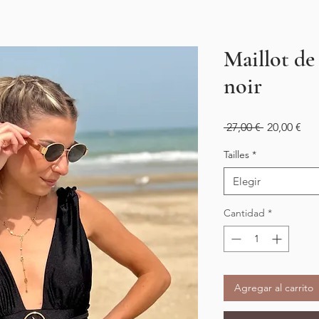
Maillot d
noir
Precio
Pre
 27,00 € 
20,00 €
de
ofe
Tailles
*
Elegir
Cantidad
*
Agregar al carrito