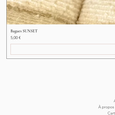
Bagues SUNSET
Precio
5,00 €
À propos 
Car