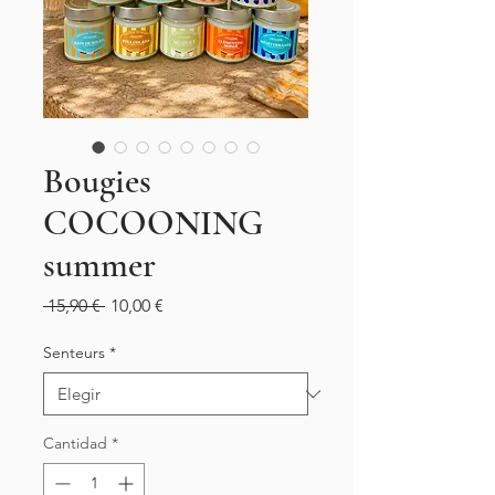
Bougies
COCOONING
summer
Precio
Precio
 15,90 € 
10,00 €
de
oferta
Senteurs
*
Cantidad
*