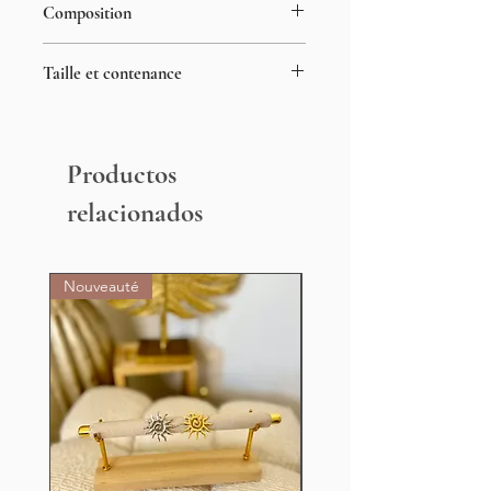
Composition
100% cire végétale
Taille et contenance
180g
23,5cm de diamètre
Productos
relacionados
Nouveauté
Nouveauté