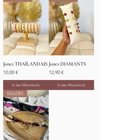
Joncs THAÏLANDAIS
Joncs DIAMANTS
Preis
Preis
10,00 €
12,90 €
In den Warenkorb
In den Warenkorb
SOLDES