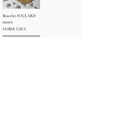
Bracelet FOULARD
mauve
Standardpreis
Sale-Preis
11,90 €
5,00 €
Nicht verfügbar
Déesse Style