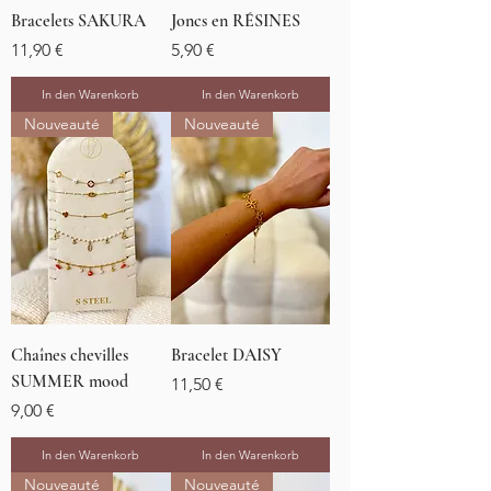
Bracelets SAKURA
Joncs en RÉSINES
Preis
Preis
11,90 €
5,90 €
In den Warenkorb
In den Warenkorb
Nouveauté
Nouveauté
Chaînes chevilles
Bracelet DAISY
SUMMER mood
Preis
11,50 €
Preis
9,00 €
In den Warenkorb
In den Warenkorb
Nouveauté
Nouveauté