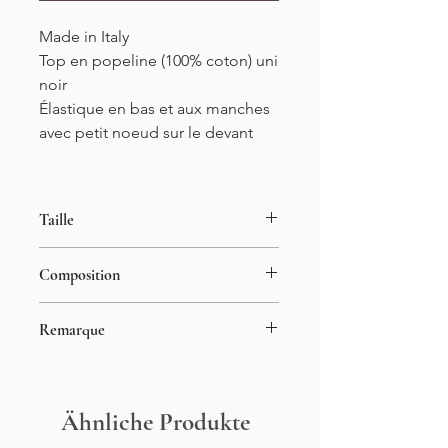
Made in Italy
Top en popeline (100% coton) uni
noir
Élastique en bas et aux manches
avec petit noeud sur le devant
Taille
Taille unique
Composition
34-42
Longueur : 40cm
100% coton
Remarque
Le mannequin porte généralement
du S en haut
Ähnliche Produkte