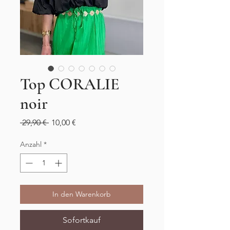
Top CORALIE
noir
Standardpreis
Sale-
 29,90 € 
10,00 €
Preis
Anzahl
*
In den Warenkorb
Sofortkauf