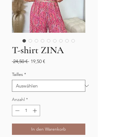
T-shirt ZINA
Standardpreis
Sale-
 24,50 € 
19,50 €
Preis
Tailles
*
Anzahl
*
In den Warenkorb