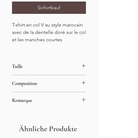
Sofortkauf
T-shirt en col V au style marocain
avec de la dentelle doré sur le col
et les manches courtes
Taille
Tailles S/M et M/L
Composition
Jusqu'à un 42
Longueur : 63cm
100% polyester
Remarque
Le mannequin porte du S/M
Ähnliche Produkte