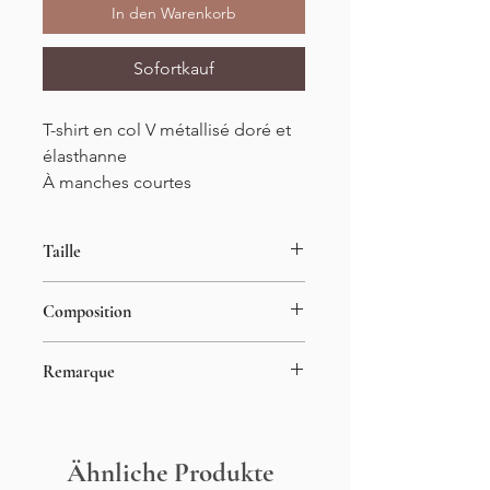
In den Warenkorb
Sofortkauf
T-shirt en col V métallisé doré et
élasthanne
À manches courtes
Taille
Tailles S/M et M/L
Composition
Jusqu'à un 42
95% viscose
Remarque
5% élasthanne
Le mannequin porte du S/M
Ähnliche Produkte