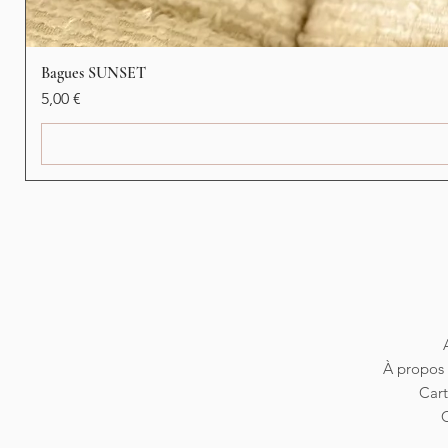
Bagues SUNSET
Preis
5,00 €
À propos 
Car