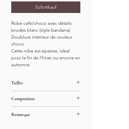
Sofortkauf
Robe café/choco avec détails
brodés blanc (style bandana)
Doublure intérieur de couleur
choco
Cette robe est épaisse, idéal
pour la fin de l'hiver ou encore en
automne
Tailles
S/M (34-38) ou M/L (38-42)
Composition
Longueur : 91cm
40% viscose
Remarque
60 polyester
Le mannequin mesure 1m55