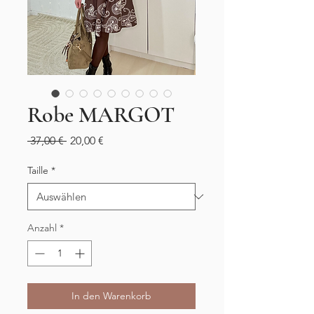
Robe MARGOT
Standardpreis
Sale-
 37,00 € 
20,00 €
Preis
Taille
*
Anzahl
*
In den Warenkorb