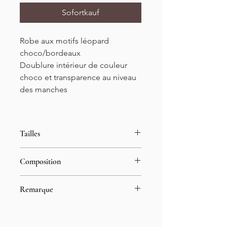
Sofortkauf
Robe aux motifs léopard
choco/bordeaux
Doublure intérieur de couleur
choco et transparence au niveau
des manches
Tailles
S/M (34-38) ou M/L (38-42)
Composition
Longueur : 90cm
70% viscose
Remarque
30% polyester
Le mannequin mesure 1m55
Elle porte également du 34-36