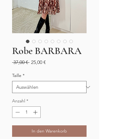
Robe BARBARA
Standardpreis
Sale-
 37,00 € 
25,00 €
Preis
Taille
*
Anzahl
*
In den Warenkorb