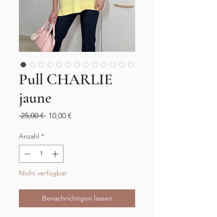
Pull CHARLIE
jaune
Standardpreis
Sale-
 25,00 € 
10,00 €
Preis
Anzahl
*
Nicht verfügbar
Benachrichtigen lassen