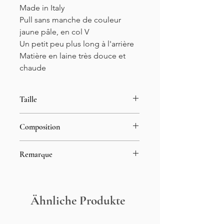
Made in Italy
Pull sans manche de couleur
jaune pâle, en col V
Un petit peu plus long à l'arrière
Matière en laine très douce et
chaude
Taille
Taille unique
Composition
34-46
57% acrylique
Remarque
29% polyamide
7% laine
Le mannequin porte du S en haut
7% viscose
Ähnliche Produkte