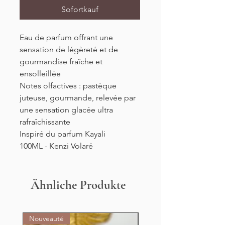
Sofortkauf
Eau de parfum offrant une
sensation de légèreté et de
gourmandise fraîche et
ensolleillée
Notes olfactives : pastèque
juteuse, gourmande, relevée par
une sensation glacée ultra
rafraîchissante
Inspiré du parfum Kayali
100ML - Kenzi Volaré
Ähnliche Produkte
Nouveauté
Nouveauté