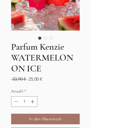
Parfum Kenzie
WATERMELON
ON ICE
Standardpreis
Sale-
 33,90 € 
25,00 €
Preis
Anzahl
*
In den Warenkorb