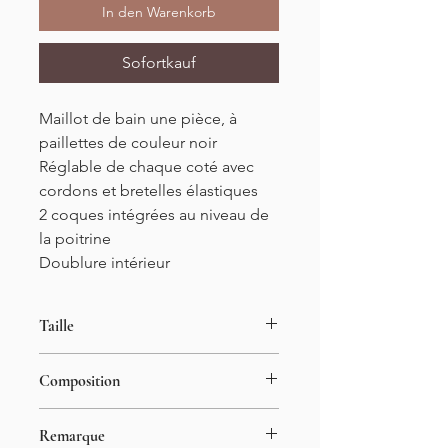
In den Warenkorb
Sofortkauf
Maillot de bain une pièce, à
paillettes de couleur noir
Réglable de chaque coté avec
cordons et bretelles élastiques
2 coques intégrées au niveau de
la poitrine
Doublure intérieur
Taille
Tailles S/M et M/L
Composition
34-42
Longueur : 61cm
50% polyamide
Remarque
42% polyester