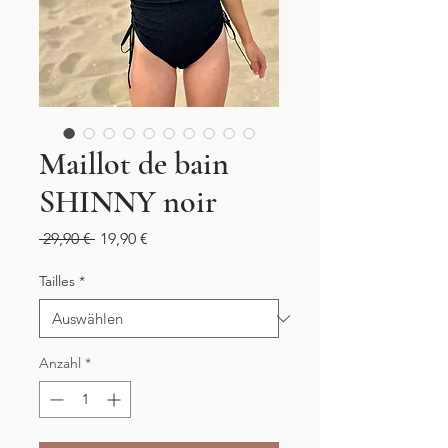
Maillot de bain
SHINNY noir
Standardpreis
Sale-
 29,90 € 
19,90 €
Preis
Tailles
*
Anzahl
*