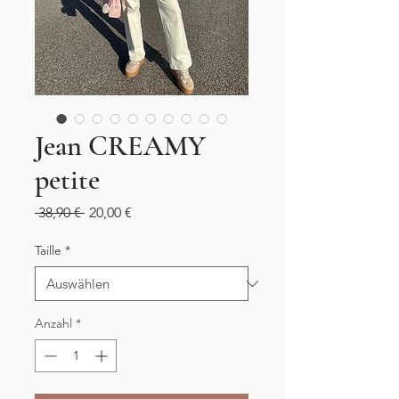
Jean CREAMY
petite
Standardpreis
Sale-
 38,90 € 
20,00 €
Preis
Taille
*
Anzahl
*