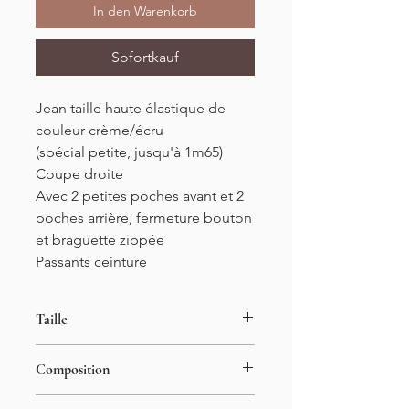
In den Warenkorb
Sofortkauf
Jean taille haute élastique de
couleur crème/écru
(spécial petite, jusqu'à 1m65)
Coupe droite
Avec 2 petites poches avant et 2
poches arrière, fermeture bouton
et braguette zippée
Passants ceinture
Taille
34 au 42
Composition
Longueur : 95cm
Entre-jambe : 68cm
65% coton