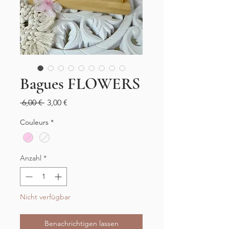
Bagues FLOWERS
Standardpreis
Sale-
 6,00 € 
3,00 €
Preis
Couleurs
*
Anzahl
*
Nicht verfügbar
Benachrichtigen lassen