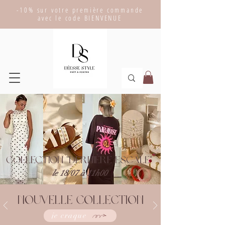
-10% sur votre première commande
avec le code BIENVENUE
collection "dernière escale"
le 18/07 à 11h00
Nouvelle collection
je craque