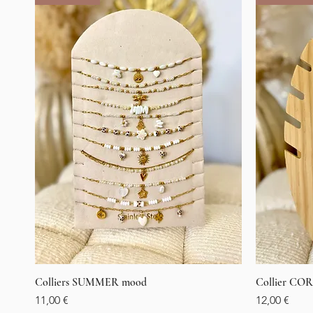
Colliers SUMMER mood
Vista rápida
Collier COR
Precio
Precio
11,00 €
12,00 €