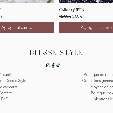
C
Vista rápida
Collier QUEEN
Vista rápida
io de oferta
Precio
Precio de oferta
 €
12,00 €
5,00 €
Agregar al carrito
Agregar al carrito
Déesse Style
Accueil
Politique de re
de Déesse Style
Conditions généra
te cadeaux
Moyens de p
Contact
Politique de 
FAQ
Mentions lé