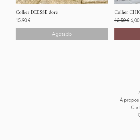
Collier DÉESSE doré
Vista rápida
Collier CHI
Precio
Precio
Prec
15,90 €
12,50 €
6,00
Agotado
À propos 
Car