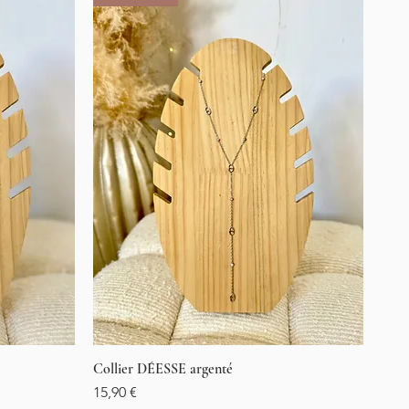
Collier DÉESSE argenté
Vista rápida
Precio
15,90 €