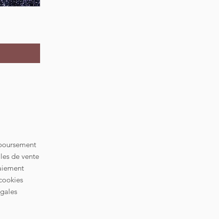
mboursement
les de vente
aiement
cookies
gales