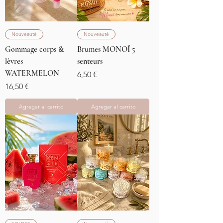
Nouveauté
Nouveauté
Gommage corps &
Brumes MONOÏ 5
lèvres
senteurs
WATERMELON
Precio
6,50 €
Precio
16,50 €
Agregar al carrito
Agregar al carrito