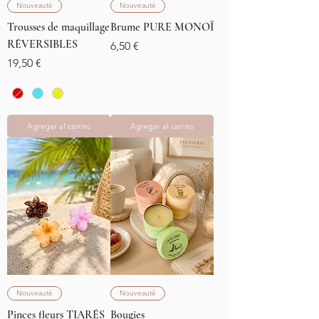
Nouveauté
Nouveauté
Trousses de maquillage
Brume PURE MONOÏ
RÉVERSIBLES
Precio
6,50 €
Precio
19,50 €
Agregar al carrito
Agregar al carrito
Nouveauté
Nouveauté
Pinces fleurs TIARÉS
Bougies