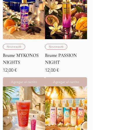
Nouveauté
Nouveauté
Brume MYKONOS
Brume PASSION
NIGHTS
NIGHT
Precio
Precio
12,00 €
12,00 €
Agregar al carrito
Agregar al carrito