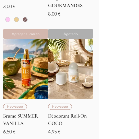
GOURMANDES
Precio
3,00 €
Precio
8,00 €
Agregar al carrito
Agotado
Nouveauté
Nouveauté
Brume SUMMER
Déodorant Roll-On
VANILLA
COCO
Precio
Precio
6,50 €
4,95 €