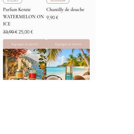
SOLDES
Nouveauté
Parfum Kenzie
Chantilly de douche
WATERMELON ON
Precio
9,90 €
ICE
Precio
Precio de oferta
33,90 €
25,00 €
Agregar al carrito
Agregar al carrito
Brume COCONUT
Nouveauté
WAVES
Bougies
Precio
12,50 €
COCOONING