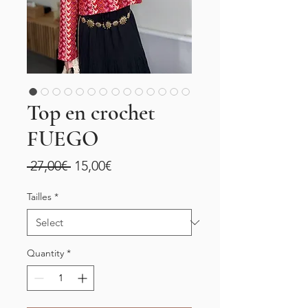
Top en crochet
FUEGO
Regular
Sale
 27,00€ 
15,00€
Price
Price
Tailles
*
Quantity
*