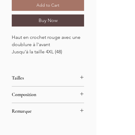
Add to Cart
Buy Now
Haut en crochet rouge avec une
doublure à l'avant
Jusqu'à la taille 4XL (48)
Tailles
Du S-36 au XXXXL-48
Composition
60% polyester
Remarque
40% viscose
Le mannequin porte la taille S