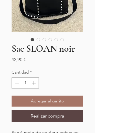
Sac SLOAN noir
Precio
42,90 €
Cantidad
*
Agregar al carrito
Realizar compra
Sac à main de couleur noir avec