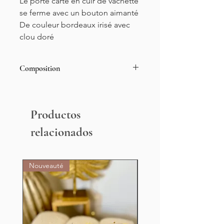
Le porte carte en cuir de vachette
se ferme avec un bouton aimanté
De couleur bordeaux irisé avec
clou doré
Composition
100% cuir de vachette
Productos
relacionados
Nouveauté
Nouveauté