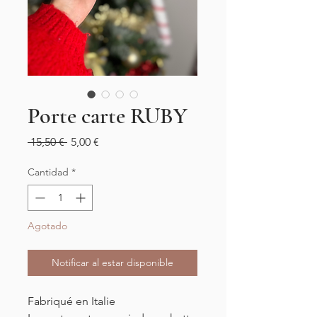
Porte carte RUBY
Precio
Precio
 15,50 € 
5,00 €
de
oferta
Cantidad
*
Agotado
Notificar al estar disponible
Fabriqué en Italie